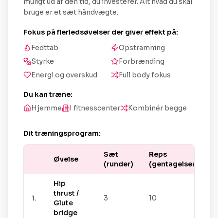
muligt ud af den tid, du investerer. Alt hvad du skal
bruge er et sæt håndvægte.
Fokus på flerledsøvelser der giver effekt på:
Fedttab
Opstramning
Styrke
Forbrænding
Energi og overskud
Full body fokus
Du kan træne:
Hjemme
I fitnesscenter
Kombinér begge
Dit træningsprogram:
Sæt
Reps
Øvelse
(runder)
(gentagelser)
Hip
thrust /
1
.
3
10
Glute
bridge