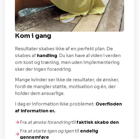
Kom i gang
Resultater skabes ikke af en perfekt plan. De
skabes af
handling
. Du kan have al viden i verden
om kost og træning, men uden implementering
sker der ingen forandring.
Mange kvinder ser ikke de resultater, de ønsker,
fordi de mangler støtte, motivation og én, der
holder dem ansvarlige.
I dag er information ikke problemet.
Overfloden
af information er.
Fra
at ønske forandring
til
faktisk skabe den
Fra
at starte igen og igen
til
endelig
gennemføre