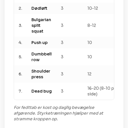
2
.
Dødløft
3
10-12
Bulgarian
3
.
split
3
8-12
squat
4
.
Push up
3
10
Dumbbell
5
.
3
10
row
Shoulder
6
.
3
12
press
16-20 (8-10 pr
7
.
Dead bug
3
side)
For fedttab er kost og daglig bevægelse
afgørende. Styrketræningen hjælper med at
stramme kroppen op.