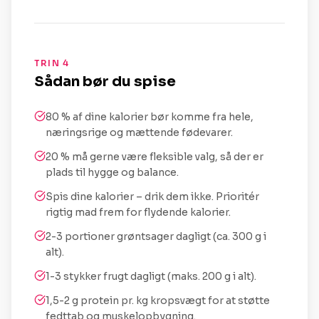
TRIN 4
Sådan bør du spise
80 % af dine kalorier bør komme fra hele,
næringsrige og mættende fødevarer.
20 % må gerne være fleksible valg, så der er
plads til hygge og balance.
Spis dine kalorier – drik dem ikke. Prioritér
rigtig mad frem for flydende kalorier.
2-3 portioner grøntsager dagligt (ca. 300 g i
alt).
1-3 stykker frugt dagligt (maks. 200 g i alt).
1,5-2 g protein pr. kg kropsvægt for at støtte
fedttab og muskelopbygning.