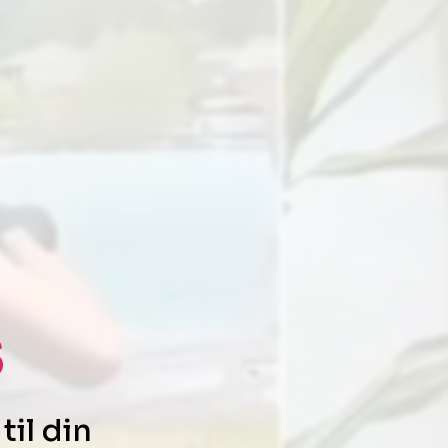
s
il din