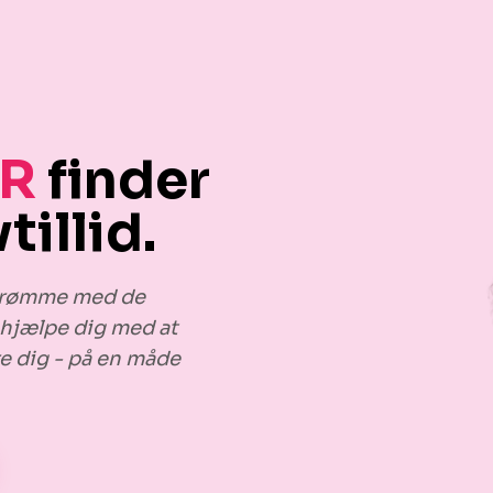
R
finder
tillid.
s drømme med de
 hjælpe dig med at
re dig - på en måde